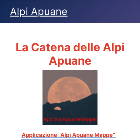
Alpi Apuane
La Catena delle Alpi
Apuane
Applicazione "Alpi Apuane Mappe"