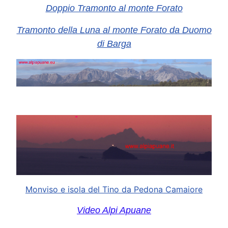
Doppio Tramonto al monte Forato
Tramonto della Luna al monte Forato da Duomo
di Barga
Monviso e isola del Tino da Pedona Camaiore
Video Alpi Apuane