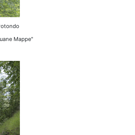
orotondo
 Apuane Mappe"