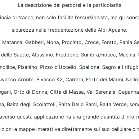
La descrizione dei percorsi e la particolarità
inaia di tracce, non solo facilita l’escursionista, ma gli co
sicurezza nella frequentazione delle Alpi Apuane.
e, Matanna, Gabberi, Nona, Procinto, Croce, Forato, Pania S
delle Saette, Altissimo, Freddone, Sumbra,Fiocca, Macina, 
dilice, Pisanino, Pizzo d’Uccello, Spallone, Sagro e i rifugi:
ivacco Aronte, Bivacco K2, Carrara, Forte dei Marmi, Nello 
ani, Orto di Donna, Città di Massa, Val Serenaia, Capann
a, Baita degli Scoiattoli, Baita Delio Barsi, Baita Verde, sono
raverso questa applicazione ha una grande quantità d’inform
izioni e mappe interattive direttamente sul suo cellulare o t