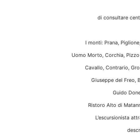
di consultare cent
I monti: Prana, Piglion
Uomo Morto, Corchia, Pizzo 
Cavallo, Contrario, Gron
Giuseppe del Freo, B
Guido Doneg
Ristoro Alto di Matann
L’escursionista att
descr