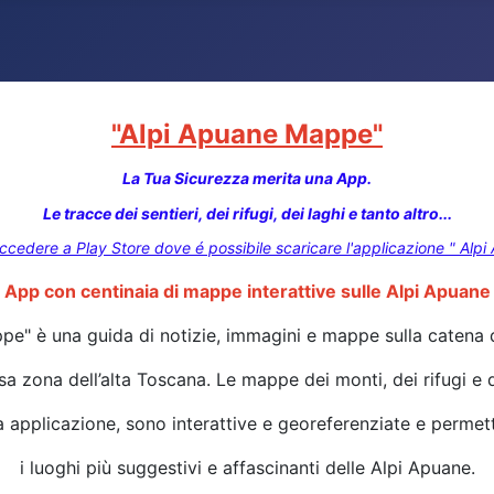
"Alpi Apuane Mappe"
La Tua Sicurezza merita una App.
Le tracce dei sentieri, dei rifugi, dei laghi e tanto altro...
accedere a Play Store dove é possibile scaricare l'applicazione " Al
App con centinaia di mappe interattive sulle Alpi Apuane
e" è una guida di notizie, immagini e mappe sulla catena 
a zona dell’alta Toscana. Le mappe dei monti, dei rifugi e d
a applicazione, sono interattive e georeferenziate e permet
i luoghi più suggestivi e affascinanti delle Alpi Apuane.