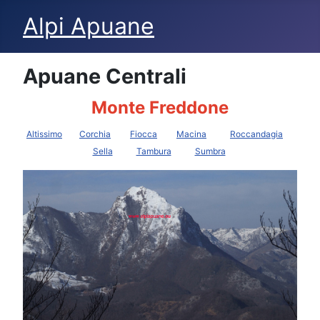
Alpi Apuane
Apuane Centrali
Monte Freddone
Altissimo
Corchia
Fiocca
Macina
Roccandagia
Sella
Tambura
Sumbra