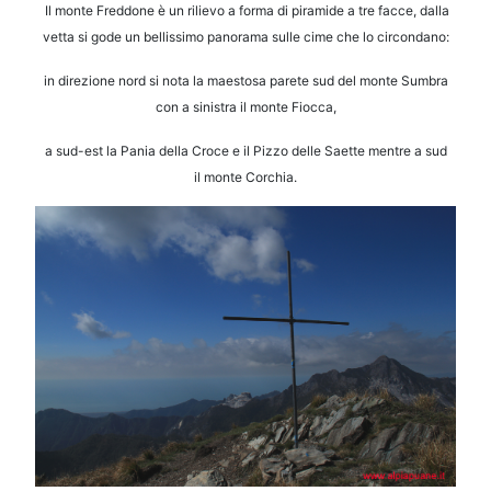
Il monte Freddone è un rilievo a forma di piramide a tre facce, dalla
vetta si gode un bellissimo panorama sulle cime che lo
circondano:
in direzione nord si nota la maestosa parete sud del monte Sumbra
con a sinistra il monte Fiocca,
a sud-est la Pania
della Croce e il Pizzo delle Saette mentre a sud
il monte Corchia.