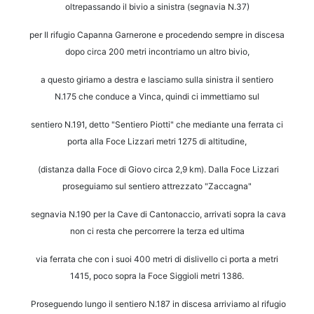
oltrepassando il bivio a sinistra (segnavia N.37)
per Il rifugio
Capanna Garnerone e procedendo sempre in discesa
dopo circa 200 metri incontriamo
un altro bivio,
a questo giriamo a destra e lasciamo sulla sinistra il sentiero
N.175
che conduce a Vinca, quindi ci immettiamo sul
sentiero N.191, detto "Sentiero Piotti"
che mediante una ferrata ci
porta alla Foce Lizzari metri 1275 di altitudine,
(distanza dalla Foce di Giovo circa 2,9 km).
Dalla Foce Lizzari
proseguiamo sul sentiero attrezzato "Zaccagna"
segnavia N.190
per la Cave di Cantonaccio, arrivati sopra la cava
non ci resta che percorrere la terza
ed ultima
via ferrata che con i suoi 400 metri di dislivello ci porta a metri
1415,
poco sopra la Foce Siggioli metri 1386.
Proseguendo lungo il sentiero N.187 in discesa arriviamo al rifugio