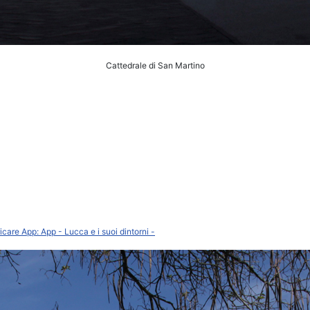
Cattedrale di San Martino
ricare App:
App - Lucca e i suoi dintorni -