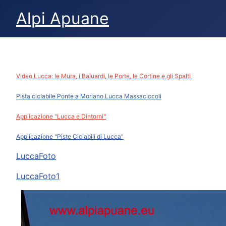
Alpi Apuane
Video Lucca: le Mura, i Baluardi, le Porte, le Cortine e gli Spalti
Pista ciclabile Ponte a Moriano Lucca Massaciccoli
Applicazione "Lucca e Dintorni"
Applicazione "Piste Ciclabili di Lucca"
LuccaFoto
LuccaFoto1