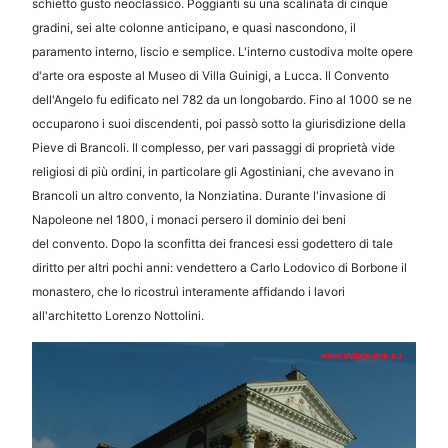
schietto gusto neoclassico.
Poggianti su una scalinata di cinque
gradini, sei alte colonne anticipano, e quasi nascondono, il
paramento interno, liscio e
semplice. L'interno custodiva molte opere
d'arte ora esposte al Museo di Villa Guinigi, a Lucca.
Il Convento
dell'Angelo fu edificato nel 782 da un longobardo. Fino al 1000 se ne
occuparono i suoi discendenti,
poi passò sotto la giurisdizione della
Pieve di Brancoli.
Il complesso, per vari passaggi di proprietà vide
religiosi di più ordini, in particolare gli Agostiniani, che avevano
in
Brancoli un altro convento, la Nonziatina. Durante l'invasione di
Napoleone nel 1800, i monaci persero il dominio dei beni
del
convento. Dopo la sconfitta dei francesi essi godettero di tale
diritto per altri pochi anni: vendettero a Carlo Lodovico di Borbone
il
monastero, che lo ricostruì interamente affidando i lavori
all'architetto Lorenzo Nottolini.