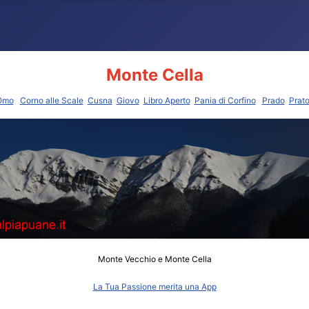
Monte Cella
'Omo
Corno alle Scale
Cusna
Giovo
Libro Aperto
Pania di Corfino
Prado
Prato
Monte Vecchio e Monte Cella
La Tua Passione merita una App